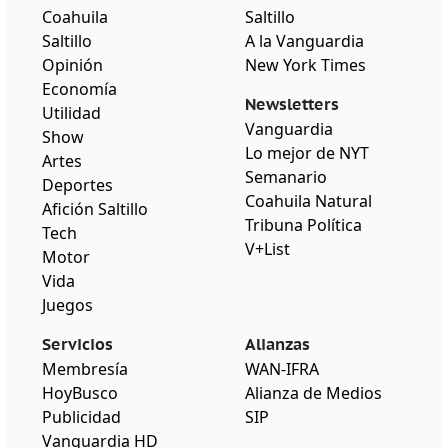
Coahuila
Saltillo
Saltillo
A la Vanguardia
Opinión
New York Times
Economía
Newsletters
Utilidad
Vanguardia
Show
Lo mejor de NYT
Artes
Semanario
Deportes
Coahuila Natural
Afición Saltillo
Tribuna Política
Tech
V+List
Motor
Vida
Juegos
Servicios
Alianzas
Membresía
WAN-IFRA
HoyBusco
Alianza de Medios
Publicidad
SIP
Vanguardia HD