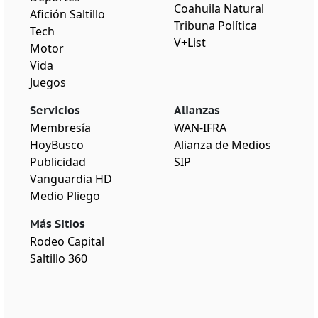
Coahuila Natural
Afición Saltillo
Tribuna Política
Tech
V+List
Motor
Vida
Juegos
Servicios
Alianzas
Membresía
WAN-IFRA
HoyBusco
Alianza de Medios
Publicidad
SIP
Vanguardia HD
Medio Pliego
Más Sitios
Rodeo Capital
Saltillo 360