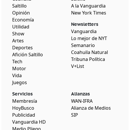
Saltillo
A la Vanguardia
Opinión
New York Times
Economía
Newsletters
Utilidad
Vanguardia
Show
Lo mejor de NYT
Artes
Semanario
Deportes
Coahuila Natural
Afición Saltillo
Tribuna Política
Tech
V+List
Motor
Vida
Juegos
Servicios
Alianzas
Membresía
WAN-IFRA
HoyBusco
Alianza de Medios
Publicidad
SIP
Vanguardia HD
Medio Pliego