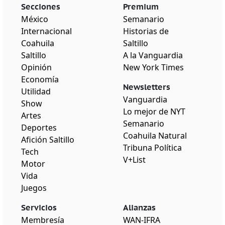
Secciones
Premium
México
Semanario
Internacional
Historias de
Coahuila
Saltillo
Saltillo
A la Vanguardia
Opinión
New York Times
Economía
Newsletters
Utilidad
Vanguardia
Show
Lo mejor de NYT
Artes
Semanario
Deportes
Coahuila Natural
Afición Saltillo
Tribuna Política
Tech
V+List
Motor
Vida
Juegos
Servicios
Alianzas
Membresía
WAN-IFRA