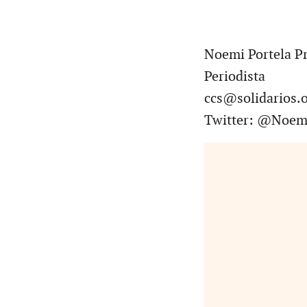
Noemi Portela Pr
Periodista
ccs@solidarios.o
Twitter: @Noemi