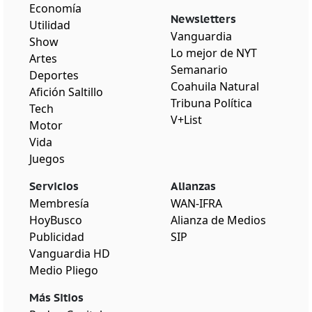
Economía
Newsletters
Utilidad
Vanguardia
Show
Lo mejor de NYT
Artes
Semanario
Deportes
Coahuila Natural
Afición Saltillo
Tribuna Política
Tech
V+List
Motor
Vida
Juegos
Servicios
Alianzas
Membresía
WAN-IFRA
HoyBusco
Alianza de Medios
Publicidad
SIP
Vanguardia HD
Medio Pliego
Más Sitios