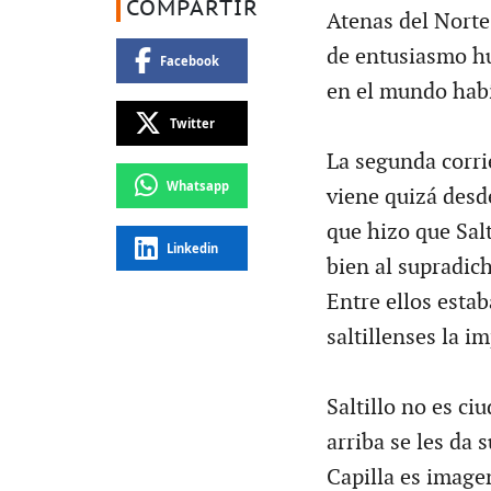
COMPARTIR
Atenas del Norte
de entusiasmo h
Facebook
en el mundo habí
Twitter
La segunda corri
Whatsapp
viene quizá desd
que hizo que Sal
Linkedin
bien al supradic
Entre ellos estab
saltillenses la 
Saltillo no es ciu
arriba se les da 
Capilla es image