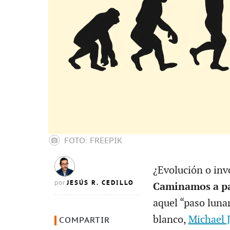
FOTO: FREEPIK
¿Evolución o invo
JESÚS R. CEDILLO
por
Caminamos a pas
aquel “paso lunar
blanco,
Michael 
COMPARTIR