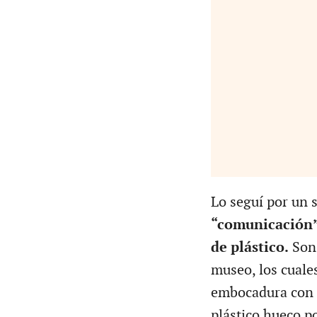
Lo seguí por un 
“comunicación” 
de plástico.
Son 
museo, los cuale
embocadura con la
plástico hueco po