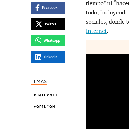
tiempo” ni “hacer
Facebook
todo, incluyendo
sociales, donde 
Twitter
Internet
.
Whatsapp
Linkedin
TEMAS
INTERNET
OPINIÓN