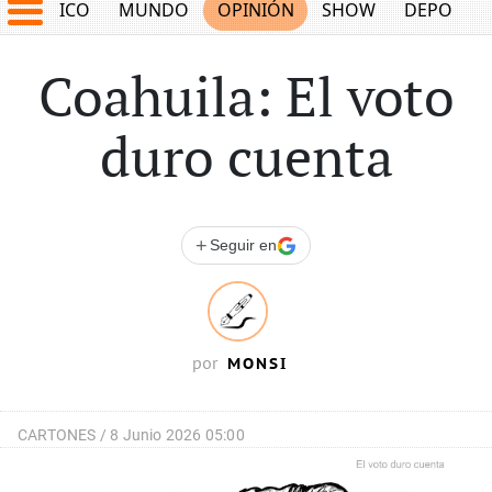
MÉXICO
MUNDO
OPINIÓN
SHOW
DEPORTE
Coahuila: El voto
duro cuenta
+
Seguir en
MONSI
por
CARTONES /
8 Junio 2026 05:00