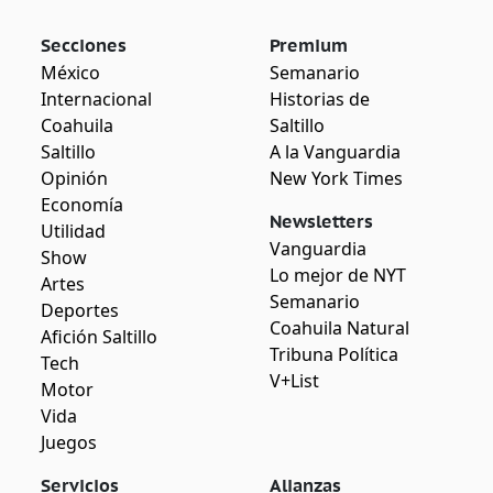
Secciones
Premium
México
Semanario
Internacional
Historias de
Coahuila
Saltillo
Saltillo
A la Vanguardia
Opinión
New York Times
Economía
Newsletters
Utilidad
Vanguardia
Show
Lo mejor de NYT
Artes
Semanario
Deportes
Coahuila Natural
Afición Saltillo
Tribuna Política
Tech
V+List
Motor
Vida
Juegos
Servicios
Alianzas