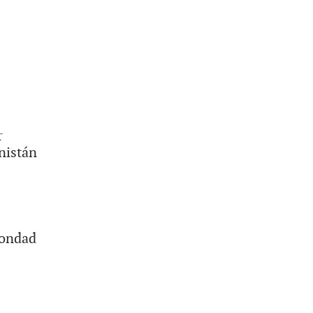
r
nistán
bondad