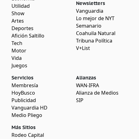
Newsletters
Utilidad
Vanguardia
Show
Lo mejor de NYT
Artes
Semanario
Deportes
Coahuila Natural
Afición Saltillo
Tribuna Política
Tech
V+List
Motor
Vida
Juegos
Servicios
Alianzas
Membresía
WAN-IFRA
HoyBusco
Alianza de Medios
Publicidad
SIP
Vanguardia HD
Medio Pliego
Más Sitios
Rodeo Capital