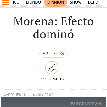
MÉXICO
MUNDO
OPINIÓN
SHOW
DEPORTE
Morena: Efecto
dominó
+
Seguir en
KEMCHS
por
CARTONES /
8 Junio 2026 05:00