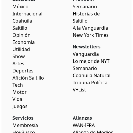
México
Semanario
Internacional
Historias de
Coahuila
Saltillo
Saltillo
A la Vanguardia
Opinión
New York Times
Economía
Newsletters
Utilidad
Vanguardia
Show
Lo mejor de NYT
Artes
Semanario
Deportes
Coahuila Natural
Afición Saltillo
Tribuna Política
Tech
V+List
Motor
Vida
Juegos
Servicios
Alianzas
Membresía
WAN-IFRA
HoyBusco
Alianza de Medios