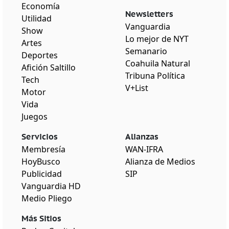
Economía
Newsletters
Utilidad
Vanguardia
Show
Lo mejor de NYT
Artes
Semanario
Deportes
Coahuila Natural
Afición Saltillo
Tribuna Política
Tech
V+List
Motor
Vida
Juegos
Servicios
Alianzas
Membresía
WAN-IFRA
HoyBusco
Alianza de Medios
Publicidad
SIP
Vanguardia HD
Medio Pliego
Más Sitios