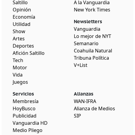
Saltillo
A la Vanguardia
Opinión
New York Times
Economía
Newsletters
Utilidad
Vanguardia
Show
Lo mejor de NYT
Artes
Semanario
Deportes
Coahuila Natural
Afición Saltillo
Tribuna Política
Tech
V+List
Motor
Vida
Juegos
Servicios
Alianzas
Membresía
WAN-IFRA
HoyBusco
Alianza de Medios
Publicidad
SIP
Vanguardia HD
Medio Pliego