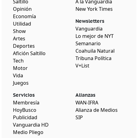
Saltillo
A la Vanguardia
Opinión
New York Times
Economía
Newsletters
Utilidad
Vanguardia
Show
Lo mejor de NYT
Artes
Semanario
Deportes
Coahuila Natural
Afición Saltillo
Tribuna Política
Tech
V+List
Motor
Vida
Juegos
Servicios
Alianzas
Membresía
WAN-IFRA
HoyBusco
Alianza de Medios
Publicidad
SIP
Vanguardia HD
Medio Pliego