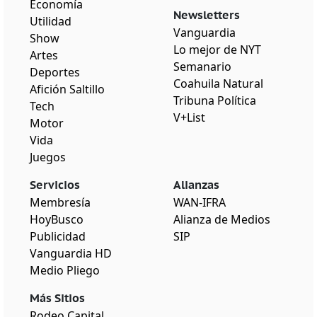
Economía
Newsletters
Utilidad
Vanguardia
Show
Lo mejor de NYT
Artes
Semanario
Deportes
Coahuila Natural
Afición Saltillo
Tribuna Política
Tech
V+List
Motor
Vida
Juegos
Servicios
Alianzas
Membresía
WAN-IFRA
HoyBusco
Alianza de Medios
Publicidad
SIP
Vanguardia HD
Medio Pliego
Más Sitios
Rodeo Capital