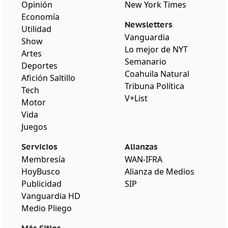
Opinión
New York Times
Economía
Newsletters
Utilidad
Vanguardia
Show
Lo mejor de NYT
Artes
Semanario
Deportes
Coahuila Natural
Afición Saltillo
Tribuna Política
Tech
V+List
Motor
Vida
Juegos
Servicios
Alianzas
Membresía
WAN-IFRA
HoyBusco
Alianza de Medios
Publicidad
SIP
Vanguardia HD
Medio Pliego