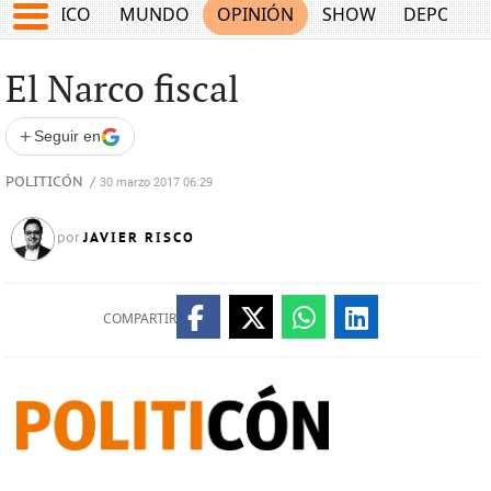
MÉXICO
MUNDO
OPINIÓN
SHOW
DEPORTE
El Narco fiscal
+
Seguir en
POLITICÓN
/
30 marzo 2017 06:29
JAVIER RISCO
por
COMPARTIR