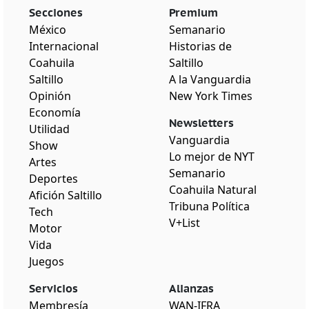
Secciones
Premium
México
Semanario
Internacional
Historias de
Coahuila
Saltillo
Saltillo
A la Vanguardia
Opinión
New York Times
Economía
Newsletters
Utilidad
Vanguardia
Show
Lo mejor de NYT
Artes
Semanario
Deportes
Coahuila Natural
Afición Saltillo
Tribuna Política
Tech
V+List
Motor
Vida
Juegos
Servicios
Alianzas
Membresía
WAN-IFRA