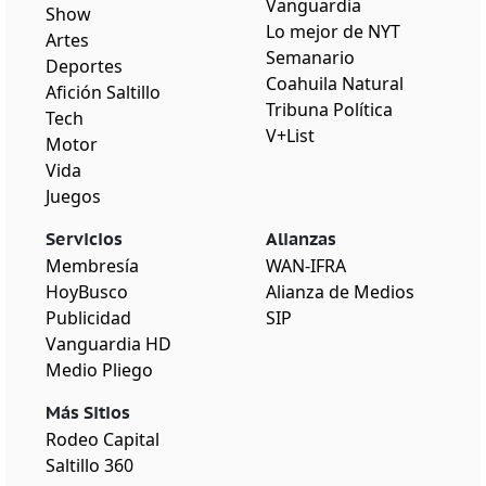
Vanguardia
Show
Lo mejor de NYT
Artes
Semanario
Deportes
Coahuila Natural
Afición Saltillo
Tribuna Política
Tech
V+List
Motor
Vida
Juegos
Servicios
Alianzas
Membresía
WAN-IFRA
HoyBusco
Alianza de Medios
Publicidad
SIP
Vanguardia HD
Medio Pliego
Más Sitios
Rodeo Capital
Saltillo 360