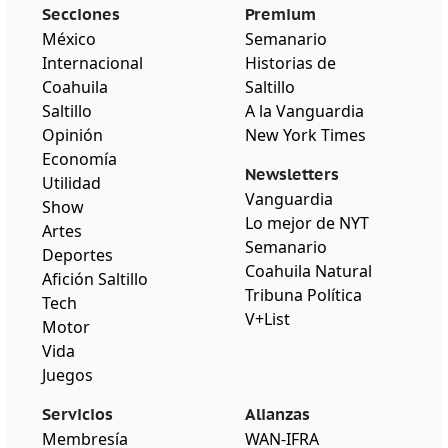
Secciones
Premium
México
Semanario
Internacional
Historias de
Coahuila
Saltillo
Saltillo
A la Vanguardia
Opinión
New York Times
Economía
Newsletters
Utilidad
Vanguardia
Show
Lo mejor de NYT
Artes
Semanario
Deportes
Coahuila Natural
Afición Saltillo
Tribuna Política
Tech
V+List
Motor
Vida
Juegos
Servicios
Alianzas
Membresía
WAN-IFRA