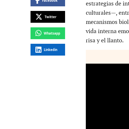
Facebook
estrategias de i
culturales—, entr
Twitter
mecanismos bioló
vida interna emo
Whatsapp
risa y el llanto.
Linkedin