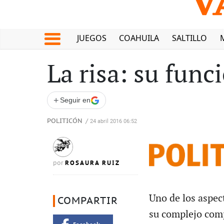
JUEGOS
COAHUILA
SALTILLO
La risa: su func
+
Seguir en
POLITICÓN
/
24 abril 2016 06:52
ROSAURA RUIZ
por
Uno de los aspec
COMPARTIR
su complejo comp