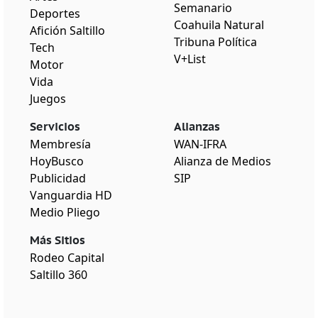
Semanario
Deportes
Coahuila Natural
Afición Saltillo
Tribuna Política
Tech
V+List
Motor
Vida
Juegos
Servicios
Alianzas
Membresía
WAN-IFRA
HoyBusco
Alianza de Medios
Publicidad
SIP
Vanguardia HD
Medio Pliego
Más Sitios
Rodeo Capital
Saltillo 360