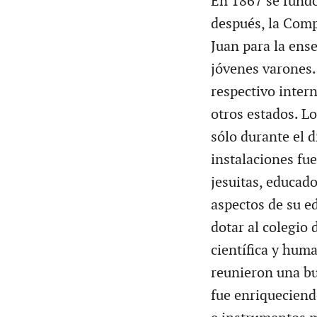
En 1867 se fundó
después, la Comp
Juan para la ens
jóvenes varones. 
respectivo inter
otros estados. L
sólo durante el d
instalaciones fue
jesuitas, educado
aspectos de su e
dotar al colegio 
científica y huma
reunieron una bu
fue enriqueciend