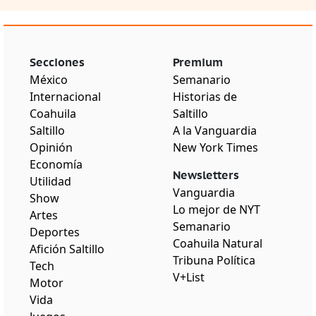
Secciones
Premium
México
Semanario
Internacional
Historias de
Coahuila
Saltillo
Saltillo
A la Vanguardia
Opinión
New York Times
Economía
Newsletters
Utilidad
Vanguardia
Show
Lo mejor de NYT
Artes
Semanario
Deportes
Coahuila Natural
Afición Saltillo
Tribuna Política
Tech
V+List
Motor
Vida