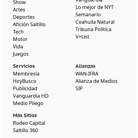
Show
Lo mejor de NYT
Artes
Semanario
Deportes
Coahuila Natural
Afición Saltillo
Tribuna Política
Tech
V+List
Motor
Vida
Juegos
Servicios
Alianzas
Membresía
WAN-IFRA
HoyBusco
Alianza de Medios
Publicidad
SIP
Vanguardia HD
Medio Pliego
Más Sitios
Rodeo Capital
Saltillo 360