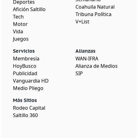
Deportes
Coahuila Natural
Afición Saltillo
Tribuna Política
Tech
V+List
Motor
Vida
Juegos
Servicios
Alianzas
Membresía
WAN-IFRA
HoyBusco
Alianza de Medios
Publicidad
SIP
Vanguardia HD
Medio Pliego
Más Sitios
Rodeo Capital
Saltillo 360