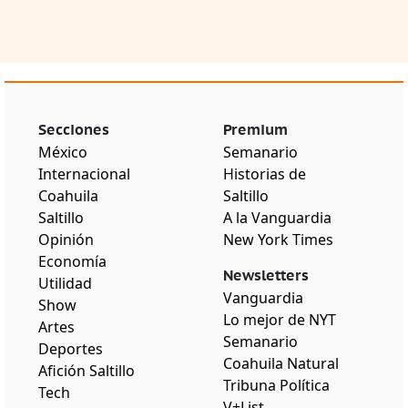
Secciones
Premium
México
Semanario
Internacional
Historias de
Coahuila
Saltillo
Saltillo
A la Vanguardia
Opinión
New York Times
Economía
Newsletters
Utilidad
Vanguardia
Show
Lo mejor de NYT
Artes
Semanario
Deportes
Coahuila Natural
Afición Saltillo
Tribuna Política
Tech
V+List