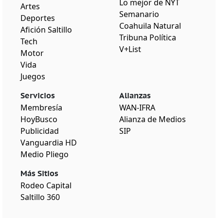
Lo mejor de NYT
Artes
Semanario
Deportes
Coahuila Natural
Afición Saltillo
Tribuna Política
Tech
V+List
Motor
Vida
Juegos
Servicios
Alianzas
Membresía
WAN-IFRA
HoyBusco
Alianza de Medios
Publicidad
SIP
Vanguardia HD
Medio Pliego
Más Sitios
Rodeo Capital
Saltillo 360