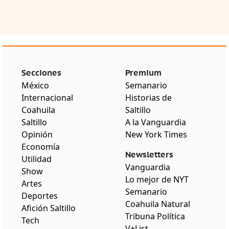
Secciones
Premium
México
Semanario
Internacional
Historias de
Coahuila
Saltillo
Saltillo
A la Vanguardia
Opinión
New York Times
Economía
Newsletters
Utilidad
Vanguardia
Show
Lo mejor de NYT
Artes
Semanario
Deportes
Coahuila Natural
Afición Saltillo
Tribuna Política
Tech
V+List