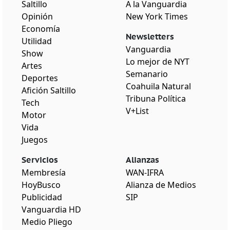
Saltillo
A la Vanguardia
Opinión
New York Times
Economía
Newsletters
Utilidad
Vanguardia
Show
Lo mejor de NYT
Artes
Semanario
Deportes
Coahuila Natural
Afición Saltillo
Tribuna Política
Tech
V+List
Motor
Vida
Juegos
Servicios
Alianzas
Membresía
WAN-IFRA
HoyBusco
Alianza de Medios
Publicidad
SIP
Vanguardia HD
Medio Pliego