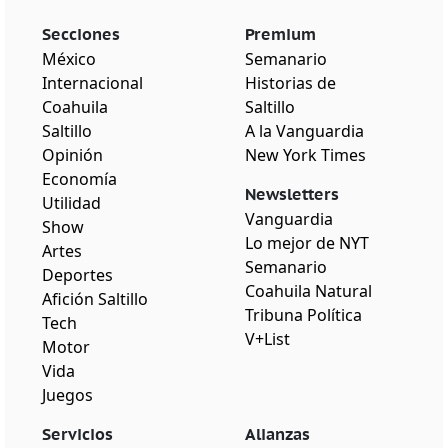
Secciones
Premium
México
Semanario
Internacional
Historias de
Coahuila
Saltillo
Saltillo
A la Vanguardia
Opinión
New York Times
Economía
Newsletters
Utilidad
Vanguardia
Show
Lo mejor de NYT
Artes
Semanario
Deportes
Coahuila Natural
Afición Saltillo
Tribuna Política
Tech
V+List
Motor
Vida
Juegos
Servicios
Alianzas