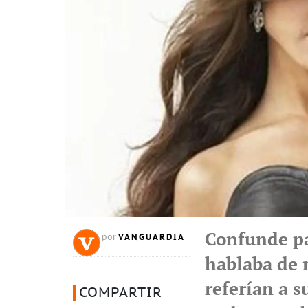
Confunde pa
VANGUARDIA
por
hablaba de m
referían a s
COMPARTIR