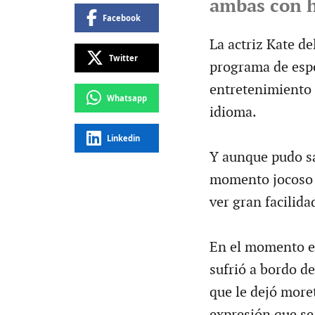
ambas con 
Facebook
La actriz Kate de
Twitter
programa de espe
entretenimiento
Whatsapp
idioma.
Linkedin
Y aunque pudo sa
momento jocoso d
ver gran facilida
En el momento en
sufrió a bordo d
que le dejó more
expresión que se