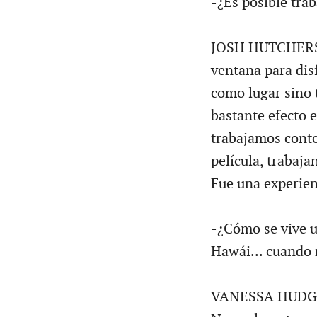
-¿Es posible tra
JOSH HUTCHERSON
ventana para disf
como lugar sino t
bastante efecto 
trabajamos conte
película, trabaj
Fue una experien
-¿Cómo se vive u
Hawái... cuando 
VANESSA HUDGENS