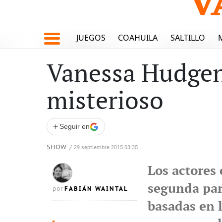
JUEGOS
COAHUILA
SALTILLO
Vanessa Hudgen
misterioso
+
Seguir en
SHOW
/
29 septiembre 2015 03:35
Los actores
segunda par
FABIÁN WAINTAL
por
basadas en l