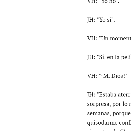
VH: "Yo no".
JH: "Yo sí".
VH: "Un momento.
JH: "Sí, en la pe
VH: "¡Mi Dios!"
JH: "Estaba aterr
sorpresa, por lo 
semanas, porque 
quisodarme confi