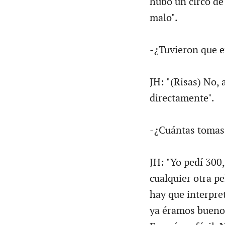
hubo un circo de
malo".
-¿Tuvieron que e
JH: "(Risas) No,
directamente".
-¿Cuántas tomas 
JH: "Yo pedí 300
cualquier otra p
hay que interpre
ya éramos bueno