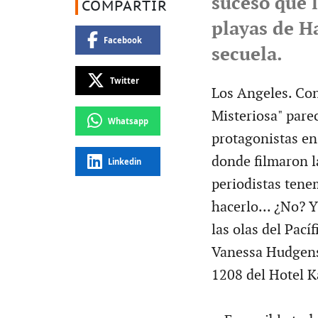
suceso que l
COMPARTIR
playas de H
Facebook
secuela.
Twitter
Los Angeles. Con e
Misteriosa" parec
Whatsapp
protagonistas en
donde filmaron l
Linkedin
periodistas tene
hacerlo... ¿No? Y
las olas del Pací
Vanessa Hudgens 
1208 del Hotel K