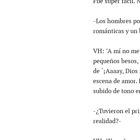
Fue súper fácil.
-Los hombres por
románticas y un 
VH: "A mí no me 
pequeños besos, 
de `¡Aaaay, Dios
escena de amor. 
subido de tono en
-¿Tuvieron el pr
realidad?-