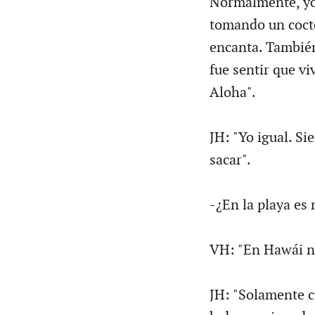
Normalmente, yo 
tomando un cocte
encanta. También
fue sentir que vi
Aloha".
JH: "Yo igual. S
sacar".
-¿En la playa es 
VH: "En Hawái no
JH: "Solamente c