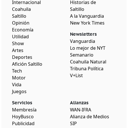
Internacional
Historias de
Coahuila
Saltillo
Saltillo
A la Vanguardia
Opinión
New York Times
Economía
Newsletters
Utilidad
Vanguardia
Show
Lo mejor de NYT
Artes
Semanario
Deportes
Coahuila Natural
Afición Saltillo
Tribuna Política
Tech
V+List
Motor
Vida
Juegos
Servicios
Alianzas
Membresía
WAN-IFRA
HoyBusco
Alianza de Medios
Publicidad
SIP