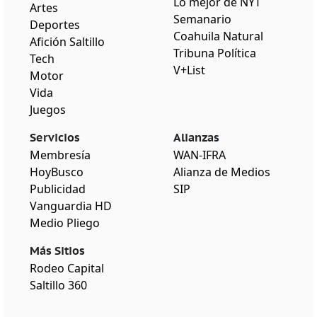
Lo mejor de NYT
Artes
Semanario
Deportes
Coahuila Natural
Afición Saltillo
Tribuna Política
Tech
V+List
Motor
Vida
Juegos
Servicios
Alianzas
Membresía
WAN-IFRA
HoyBusco
Alianza de Medios
Publicidad
SIP
Vanguardia HD
Medio Pliego
Más Sitios
Rodeo Capital
Saltillo 360