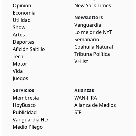
Opinión
New York Times
Economía
Newsletters
Utilidad
Vanguardia
Show
Lo mejor de NYT
Artes
Semanario
Deportes
Coahuila Natural
Afición Saltillo
Tribuna Política
Tech
V+List
Motor
Vida
Juegos
Servicios
Alianzas
Membresía
WAN-IFRA
HoyBusco
Alianza de Medios
Publicidad
SIP
Vanguardia HD
Medio Pliego