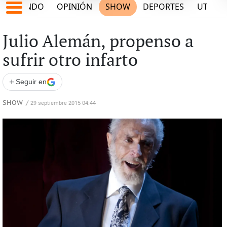
MUNDO
OPINIÓN
SHOW
DEPORTES
UTILID
Julio Alemán, propenso a
sufrir otro infarto
+
Seguir en
SHOW
/
29 septiembre 2015 04:44