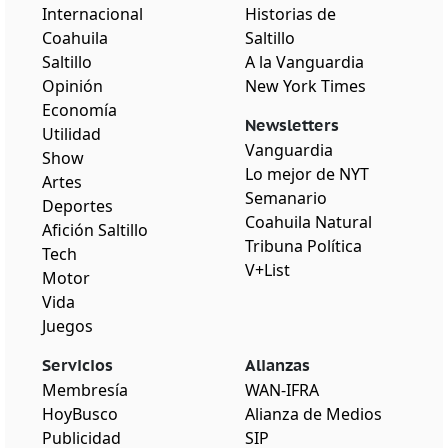
Internacional
Historias de
Coahuila
Saltillo
Saltillo
A la Vanguardia
Opinión
New York Times
Economía
Newsletters
Utilidad
Vanguardia
Show
Lo mejor de NYT
Artes
Semanario
Deportes
Coahuila Natural
Afición Saltillo
Tribuna Política
Tech
V+List
Motor
Vida
Juegos
Servicios
Alianzas
Membresía
WAN-IFRA
HoyBusco
Alianza de Medios
Publicidad
SIP