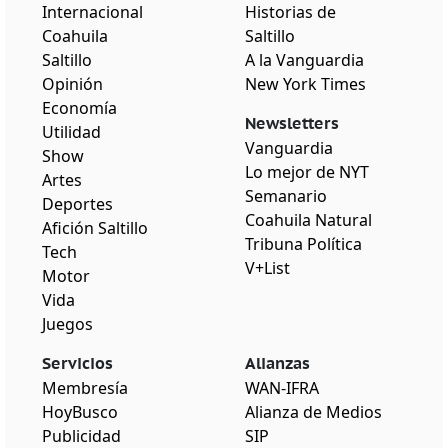
Internacional
Historias de
Coahuila
Saltillo
Saltillo
A la Vanguardia
Opinión
New York Times
Economía
Newsletters
Utilidad
Vanguardia
Show
Lo mejor de NYT
Artes
Semanario
Deportes
Coahuila Natural
Afición Saltillo
Tribuna Política
Tech
V+List
Motor
Vida
Juegos
Servicios
Alianzas
Membresía
WAN-IFRA
HoyBusco
Alianza de Medios
Publicidad
SIP