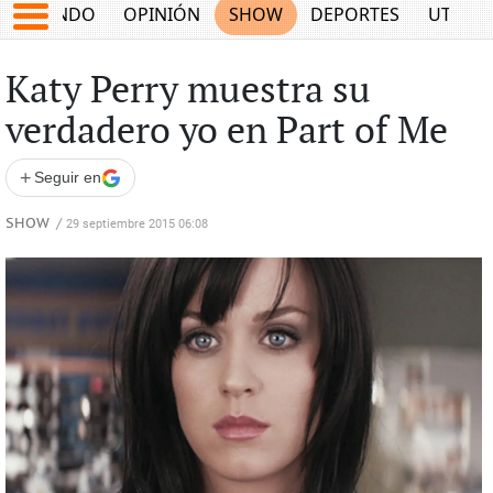
MUNDO
OPINIÓN
SHOW
DEPORTES
UTILID
Katy Perry muestra su
verdadero yo en Part of Me
+
Seguir en
SHOW
/
29 septiembre 2015 06:08