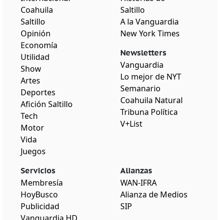
Coahuila
Saltillo
Saltillo
A la Vanguardia
Opinión
New York Times
Economía
Newsletters
Utilidad
Vanguardia
Show
Lo mejor de NYT
Artes
Semanario
Deportes
Coahuila Natural
Afición Saltillo
Tribuna Política
Tech
V+List
Motor
Vida
Juegos
Servicios
Alianzas
Membresía
WAN-IFRA
HoyBusco
Alianza de Medios
Publicidad
SIP
Vanguardia HD