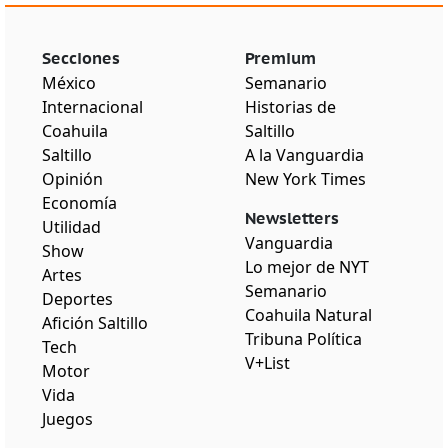
Secciones
Premium
México
Semanario
Internacional
Historias de
Coahuila
Saltillo
Saltillo
A la Vanguardia
Opinión
New York Times
Economía
Newsletters
Utilidad
Vanguardia
Show
Lo mejor de NYT
Artes
Semanario
Deportes
Coahuila Natural
Afición Saltillo
Tribuna Política
Tech
V+List
Motor
Vida
Juegos