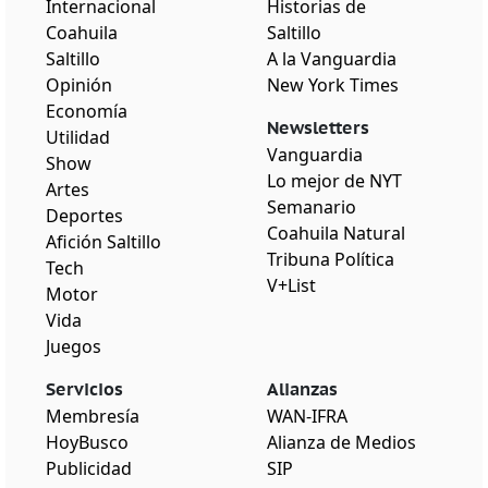
Internacional
Historias de
Coahuila
Saltillo
Saltillo
A la Vanguardia
Opinión
New York Times
Economía
Newsletters
Utilidad
Vanguardia
Show
Lo mejor de NYT
Artes
Semanario
Deportes
Coahuila Natural
Afición Saltillo
Tribuna Política
Tech
V+List
Motor
Vida
Juegos
Servicios
Alianzas
Membresía
WAN-IFRA
HoyBusco
Alianza de Medios
Publicidad
SIP