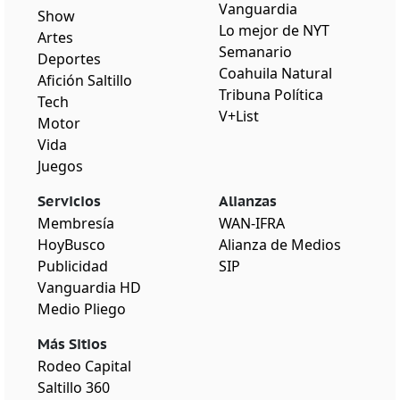
Vanguardia
Show
Lo mejor de NYT
Artes
Semanario
Deportes
Coahuila Natural
Afición Saltillo
Tribuna Política
Tech
V+List
Motor
Vida
Juegos
Servicios
Alianzas
Membresía
WAN-IFRA
HoyBusco
Alianza de Medios
Publicidad
SIP
Vanguardia HD
Medio Pliego
Más Sitios
Rodeo Capital
Saltillo 360