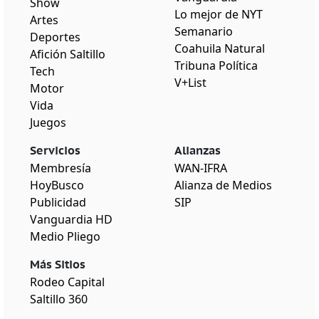
Show
Lo mejor de NYT
Artes
Semanario
Deportes
Coahuila Natural
Afición Saltillo
Tribuna Política
Tech
V+List
Motor
Vida
Juegos
Servicios
Alianzas
Membresía
WAN-IFRA
HoyBusco
Alianza de Medios
Publicidad
SIP
Vanguardia HD
Medio Pliego
Más Sitios
Rodeo Capital
Saltillo 360