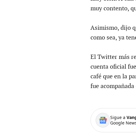
muy contento, qué
Asimismo, dijo q
como sea, ya ten
El Twitter más r
cuenta oficial fu
café que en la p
fue acompañada d
Sigue a
Van
Google News