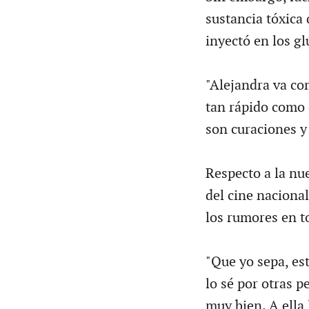
sustancia tóxica
inyectó en los gl
"Alejandra va co
tan rápido como 
son curaciones y
Respecto a la nue
del cine naciona
los rumores en t
"Que yo sepa, es
lo sé por otras 
muy bien. A ella 