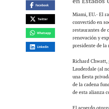
en Estados 
Facebook
Miami, EU.- El r
Twitter
convertido en so
restaurantes de 
Whatsapp
renovación y exp
presidente de la
Linkedin
Richard Chwatt, 
Lauderdale (al n
una fiesta privad
de la cadena fun
de esta alianza c
El acuerdo otorg