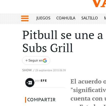
JUEGOS
COAHUILA
SALTILLO
Pitbull se une 
Subs Grill
+
Seguir en
SHOW
/
29 septiembre 2015 06:39
El acuerdo 
EFE
por
"significati
cuenta con 
COMPARTIR