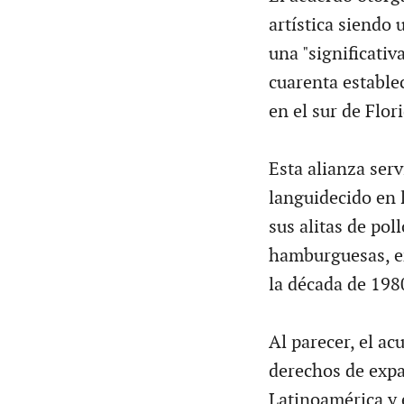
artística siendo 
una "significati
cuarenta estable
en el sur de Flor
Esta alianza ser
languidecido en 
sus alitas de pol
hamburguesas, en
la década de 1980
Al parecer, el ac
derechos de expa
Latinoamérica y 