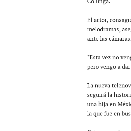
Colunga.
El actor, consag
melodramas, aseg
ante las cámaras
"Esta vez no ven
pero vengo a dar 
La nueva telenove
seguirá la histor
una hija en Méxi
la que fue en bu