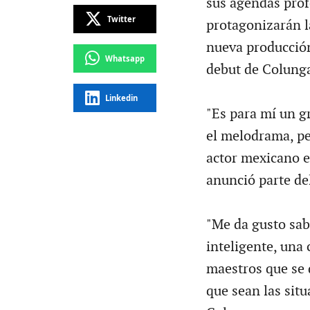
sus agendas prof
Twitter
protagonizarán l
nueva producción
Whatsapp
debut de Colunga
Linkedin
"Es para mí un g
el melodrama, per
actor mexicano e
anunció parte de
"Me da gusto sab
inteligente, una
maestros que se 
que sean las situ