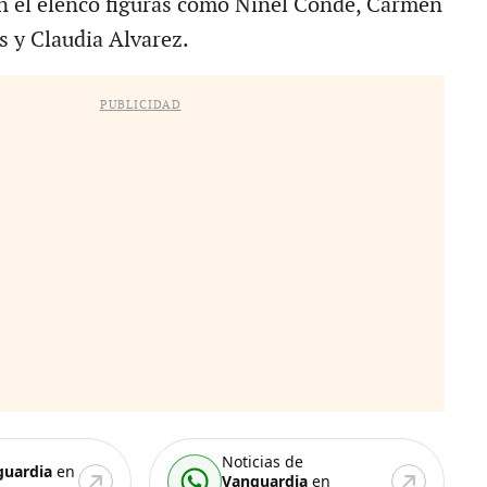
n el elenco figuras como Ninel Conde, Carmen
as y Claudia Alvarez.
PUBLICIDAD
Noticias de
guardia
en
Vanguardia
en