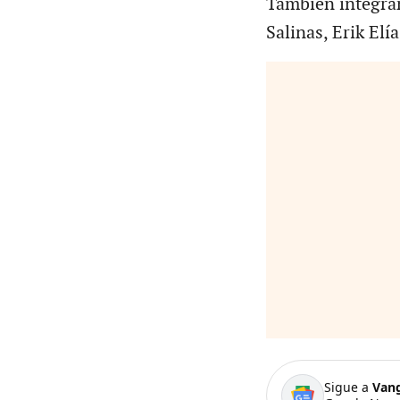
También integra
Salinas, Erik Elí
Sigue a
Van