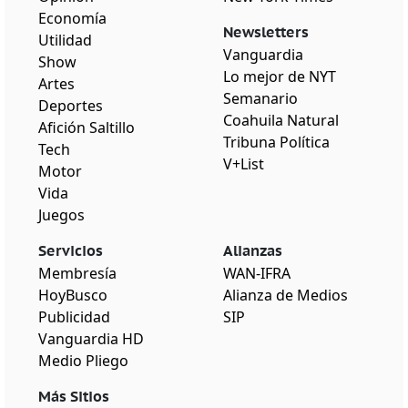
Economía
Newsletters
Utilidad
Vanguardia
Show
Lo mejor de NYT
Artes
Semanario
Deportes
Coahuila Natural
Afición Saltillo
Tribuna Política
Tech
V+List
Motor
Vida
Juegos
Servicios
Alianzas
Membresía
WAN-IFRA
HoyBusco
Alianza de Medios
Publicidad
SIP
Vanguardia HD
Medio Pliego
Más Sitios