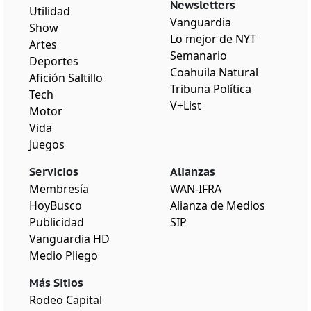
Newsletters
Utilidad
Vanguardia
Show
Lo mejor de NYT
Artes
Semanario
Deportes
Coahuila Natural
Afición Saltillo
Tribuna Política
Tech
V+List
Motor
Vida
Juegos
Servicios
Alianzas
Membresía
WAN-IFRA
HoyBusco
Alianza de Medios
Publicidad
SIP
Vanguardia HD
Medio Pliego
Más Sitios
Rodeo Capital