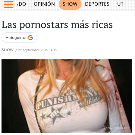
MUNDO
OPINIÓN
SHOW
DEPORTES
UTILID
Las pornostars más ricas
+
Seguir en
SHOW
/
22 septiembre 2015 14:15