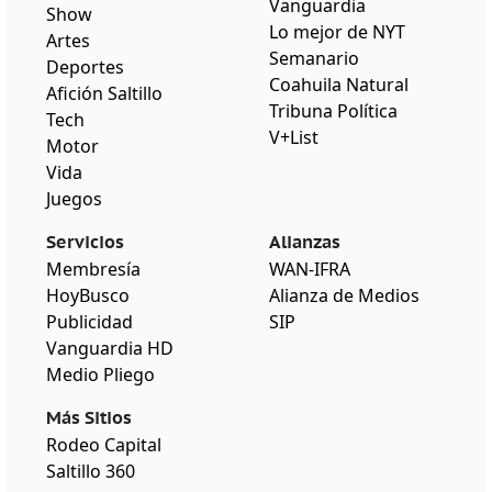
Vanguardia
Show
Lo mejor de NYT
Artes
Semanario
Deportes
Coahuila Natural
Afición Saltillo
Tribuna Política
Tech
V+List
Motor
Vida
Juegos
Servicios
Alianzas
Membresía
WAN-IFRA
HoyBusco
Alianza de Medios
Publicidad
SIP
Vanguardia HD
Medio Pliego
Más Sitios
Rodeo Capital
Saltillo 360