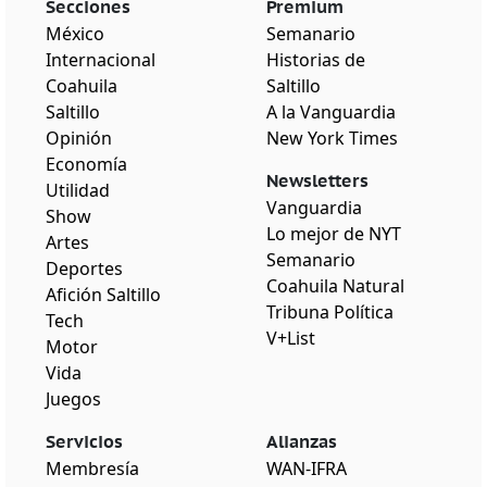
Secciones
Premium
México
Semanario
Internacional
Historias de
Coahuila
Saltillo
Saltillo
A la Vanguardia
Opinión
New York Times
Economía
Newsletters
Utilidad
Vanguardia
Show
Lo mejor de NYT
Artes
Semanario
Deportes
Coahuila Natural
Afición Saltillo
Tribuna Política
Tech
V+List
Motor
Vida
Juegos
Servicios
Alianzas
Membresía
WAN-IFRA